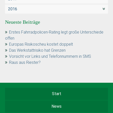
2016
Neueste Beiträge
Erstes Fahrradpolicen-Rating legt große Unterschiede
offen
Europas Risikoscheu kostet doppelt
Das Werkstattrisiko hat Grenzen
Vorsicht vor Links und Telefonnummern in SMS
Raus aus Riester?
Start
News