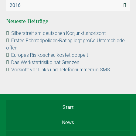
2016
Neueste Beiträge
Silberstreif am deutschen Konjunkturhorizont
Erstes Fahrradpolicen-Rating legt große Unterschiede
offen
Europas Risikoscheu kostet doppelt
Das Werkstattrisiko hat Grenzen
Vorsicht vor Links und Telefonnummern in SMS
Start
News