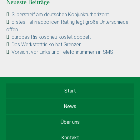
Neueste Beiträge
Silberstreif am deutschen Konjunkturhorizont
Erstes Fahrradpolicen-Rating legt große Unterschiede
offen
Europas Risikoscheu kostet doppelt
Das Werkstattrisiko hat Grenzen
Vorsicht vor Links und Telefonnummern in SMS
Start
News
Über uns
Kontakt