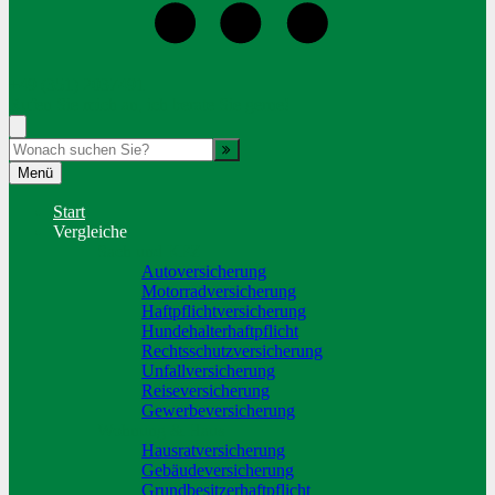
+49 (351) 2037491
Rufen Sie mich an, ich berate Sie gerne!
Suche
Menü
Start
Vergleiche
Sach und KFZ
Autoversicherung
Motorradversicherung
Haftpflichtversicherung
Hundehalterhaftpflicht
Rechtsschutzversicherung
Unfallversicherung
Reiseversicherung
Gewerbeversicherung
Wohnung & Haus
Hausratversicherung
Gebäudeversicherung
Grundbesitzerhaftpflicht