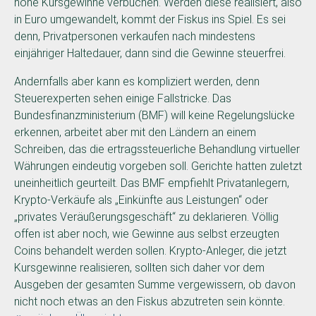
hohe Kursgewinne verbuchen. Werden diese realisiert, also
in Euro umgewandelt, kommt der Fiskus ins Spiel. Es sei
denn, Privatpersonen verkaufen nach mindestens
einjähriger Haltedauer, dann sind die Gewinne steuerfrei.
Andernfalls aber kann es kompliziert werden, denn
Steuerexperten sehen einige Fallstricke. Das
Bundesfinanzministerium (BMF) will keine Regelungslücke
erkennen, arbeitet aber mit den Ländern an einem
Schreiben, das die ertragssteuerliche Behandlung virtueller
Währungen eindeutig vorgeben soll. Gerichte hatten zuletzt
uneinheitlich geurteilt. Das BMF empfiehlt Privatanlegern,
Krypto-Verkäufe als „Einkünfte aus Leistungen“ oder
„privates Veräußerungsgeschäft“ zu deklarieren. Völlig
offen ist aber noch, wie Gewinne aus selbst erzeugten
Coins behandelt werden sollen. Krypto-Anleger, die jetzt
Kursgewinne realisieren, sollten sich daher vor dem
Ausgeben der gesamten Summe vergewissern, ob davon
nicht noch etwas an den Fiskus abzutreten sein könnte.