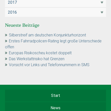
2017
2016
Neueste Beiträge
Silberstreif am deutschen Konjunkturhorizont
Erstes Fahrradpolicen-Rating legt große Unterschiede
offen
Europas Risikoscheu kostet doppelt
Das Werkstattrisiko hat Grenzen
Vorsicht vor Links und Telefonnummern in SMS
Start
News