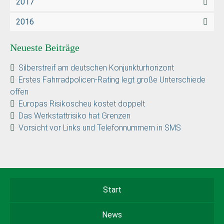
2017
2016
Neueste Beiträge
Silberstreif am deutschen Konjunkturhorizont
Erstes Fahrradpolicen-Rating legt große Unterschiede
offen
Europas Risikoscheu kostet doppelt
Das Werkstattrisiko hat Grenzen
Vorsicht vor Links und Telefonnummern in SMS
Start
News