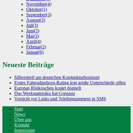
November
(4)
Oktober
(1)
September
(3)
August
(3)
Juli
(3)
Juni
(2)
Mai
(3)
April
(4)
Februar
(2)
Januar
(6)
Neueste Beiträge
Silberstreif am deutschen Konjunkturhorizont
Erstes Fahrradpolicen-Rating legt große Unterschiede offen
Europas Risikoscheu kostet doppelt
Das Werkstattrisiko hat Grenzen
Vorsicht vor Links und Telefonnummern in SMS
Start
News
Über uns
Kontakt
Impressum