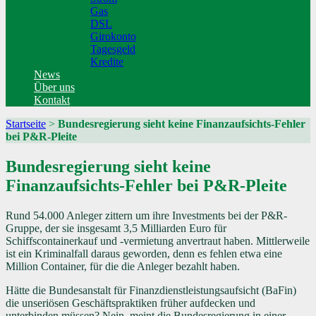
Gas
DSL
Girokonto
Tagesgeld
Kredite
News
Über uns
Kontakt
Startseite
>
Bundesregierung sieht keine Finanzaufsichts-Fehler
bei P&R-Pleite
Bundesregierung sieht keine
Finanzaufsichts-Fehler bei P&R-Pleite
Rund 54.000 Anleger zittern um ihre Investments bei der P&R-
Gruppe, der sie insgesamt 3,5 Milliarden Euro für
Schiffscontainerkauf und -vermietung anvertraut haben. Mittlerweile
ist ein Kriminalfall daraus geworden, denn es fehlen etwa eine
Million Container, für die die Anleger bezahlt haben.
Hätte die Bundesanstalt für Finanzdienstleistungsaufsicht (BaFin)
die unseriösen Geschäftspraktiken früher aufdecken und
unterbinden müssen? Nein, meint die Bundesregierung in einer